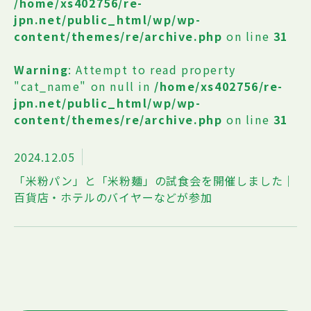
/home/xs402756/re-
jpn.net/public_html/wp/wp-
content/themes/re/archive.php
on line
31
Warning
: Attempt to read property
"cat_name" on null in
/home/xs402756/re-
jpn.net/public_html/wp/wp-
content/themes/re/archive.php
on line
31
2024.12.05
「米粉パン」と「米粉麺」の試食会を開催しました｜
百貨店・ホテルのバイヤーなどが参加