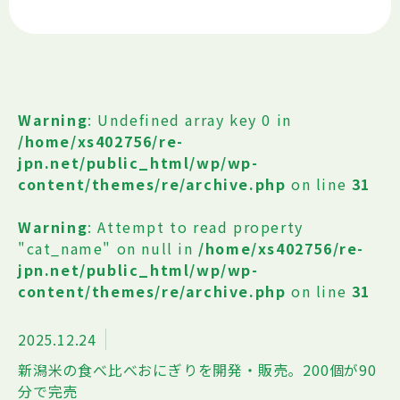
Warning
: Undefined array key 0 in
/home/xs402756/re-
jpn.net/public_html/wp/wp-
content/themes/re/archive.php
on line
31
Warning
: Attempt to read property
"cat_name" on null in
/home/xs402756/re-
jpn.net/public_html/wp/wp-
content/themes/re/archive.php
on line
31
2025.12.24
新潟米の食べ比べおにぎりを開発・販売。200個が90
分で完売